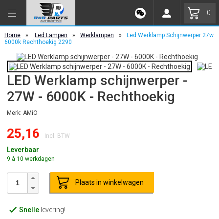
0
Home
»
Led Lampen
»
Werklampen
»
Led Werklamp Schijnwerper 27w
6000k Rechthoekig 2290
LED Werklamp schijnwerper -
27W - 6000K - Rechthoekig
Merk: AMiO
25,16
Incl. BTW
Leverbaar
9 à 10 werkdagen
Plaats in winkelwagen
Snelle
levering!