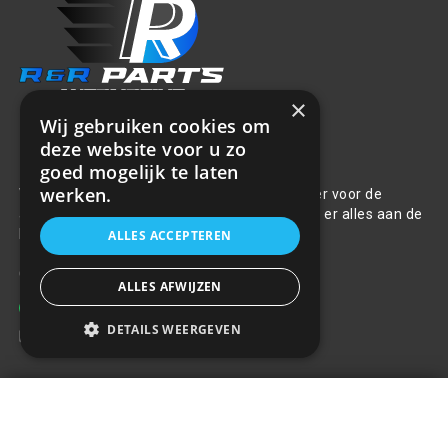
×
Wij gebruiken cookies om
deze website voor u zo
Over ons
goed mogelijk te laten
werken.
Welkom bij R&R Parts Automotive, uw partner voor de
aanschaf van alle auto accessoires. Wij doen er alles aan de
beste selectie, service & prijs te bieden.
ALLES ACCEPTEREN
Contact
ALLES AFWIJZEN
+31(0)85 486 83 17
DETAILS WEERGEVEN
info@rrparts.nl
LED Werklamp schijnwerper -
Klantenservice
27W - 6000K - Rechthoekig
+
€25,16
Over ons