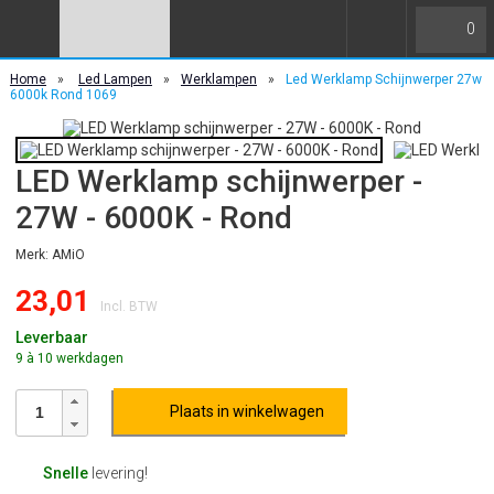
0
Home
»
Led Lampen
»
Werklampen
»
Led Werklamp Schijnwerper 27w
6000k Rond 1069
LED Werklamp schijnwerper -
27W - 6000K - Rond
Merk: AMiO
23,01
Incl. BTW
Leverbaar
9 à 10 werkdagen
Plaats in winkelwagen
Snelle
levering!