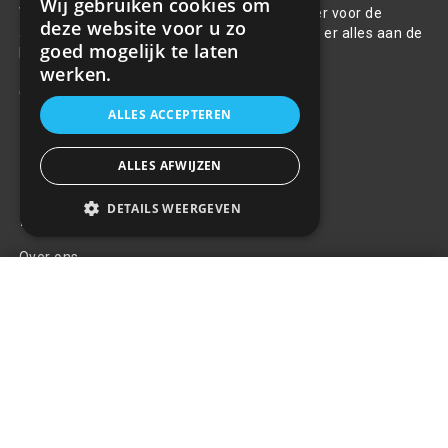
Wij gebruiken cookies om
Welkom bij R&R Parts Automotive, uw partner voor de
deze website voor u zo
aanschaf van alle auto accessoires. Wij doen er alles aan de
goed mogelijk te laten
beste selectie, service & prijs te bieden.
werken.
Contact
ALLES ACCEPTEREN
+31(0)85 486 83 17
info@rrparts.nl
ALLES AFWIJZEN
DETAILS WEERGEVEN
Klantenservice
Over ons
LED Werklamp schijnwerper -
Contact
27W - 6000K - Rond
+
€23,01
Algemene voorwaarden
Privacy Policy
Klachten
Retouren en garantie
Handige links