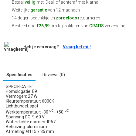
Betaal
veilig
met iDeal, of achteraf met Klarna
Wettelijke
garantie
van 12 maanden
14 dagen bedenktijd en
zorgeloos
retourneren
Besteed nog
€26,99
om te profiteren van
GRATIS
verzending
Heb je een vraag?
Vraag het mij!
Specificaties
Reviews (0)
SPECIFICATIE:
Homologatie: E9
Vermogen: 27 W
Kleurtemperatuur: 6000K
Lichtbundel: spot
oC
oC
Werktemperatuur: -30
- +50
Spanning DC: 9-60 V
Waterdichte normen: IP67
Behuizing: aluminium
Afmeting: Ø115 x 35 mm