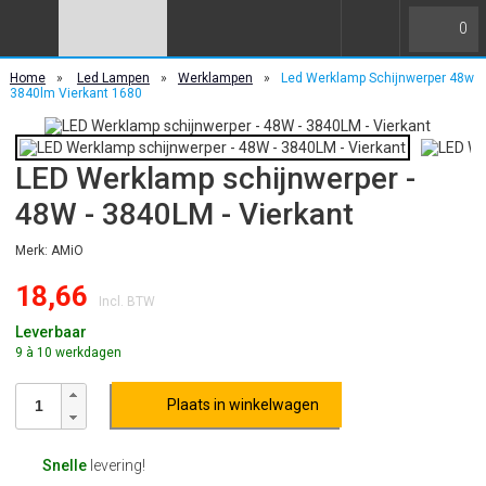
0
Home
»
Led Lampen
»
Werklampen
»
Led Werklamp Schijnwerper 48w
3840lm Vierkant 1680
LED Werklamp schijnwerper -
48W - 3840LM - Vierkant
Merk: AMiO
18,66
Incl. BTW
Leverbaar
9 à 10 werkdagen
Plaats in winkelwagen
Snelle
levering!