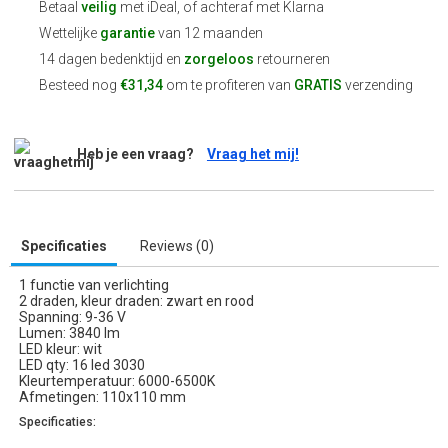
Betaal
veilig
met iDeal, of achteraf met Klarna
Wettelijke
garantie
van 12 maanden
14 dagen bedenktijd en
zorgeloos
retourneren
Besteed nog
€31,34
om te profiteren van
GRATIS
verzending
Heb je een vraag?
Vraag het mij!
Specificaties
Reviews (0)
1 functie van verlichting
2 draden, kleur draden: zwart en rood
Spanning: 9-36 V
Lumen: 3840 lm
LED kleur: wit
LED qty: 16 led 3030
Kleurtemperatuur: 6000-6500K
Afmetingen: 110x110 mm
Specificaties: