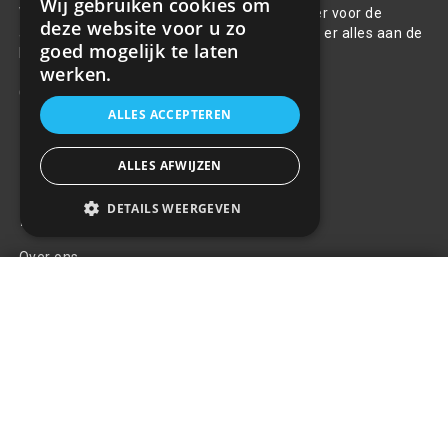
Wij gebruiken cookies om
Welkom bij R&R Parts Automotive, uw partner voor de
deze website voor u zo
aanschaf van alle auto accessoires. Wij doen er alles aan de
goed mogelijk te laten
beste selectie, service & prijs te bieden.
werken.
Contact
ALLES ACCEPTEREN
+31(0)85 486 83 17
info@rrparts.nl
ALLES AFWIJZEN
DETAILS WEERGEVEN
Klantenservice
Over ons
LED Werklamp schijnwerper -
Contact
48W - 3840LM - Vierkant
+
€18,66
Algemene voorwaarden
Privacy Policy
Klachten
Retouren en garantie
Handige links