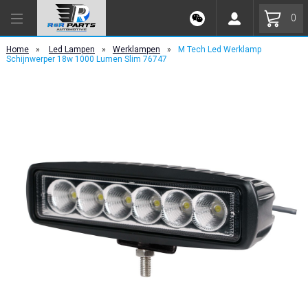
0
Home
»
Led Lampen
»
Werklampen
»
M Tech Led Werklamp
Schijnwerper 18w 1000 Lumen Slim 76747