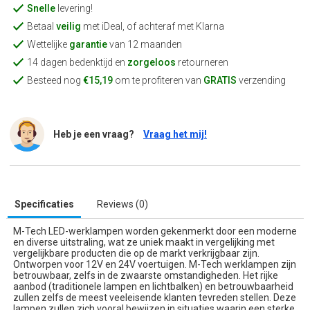
Snelle
levering!
Betaal
veilig
met iDeal, of achteraf met Klarna
Wettelijke
garantie
van 12 maanden
14 dagen bedenktijd en
zorgeloos
retourneren
Besteed nog
€15,19
om te profiteren van
GRATIS
verzending
Heb je een vraag?
Vraag het mij!
Specificaties
Reviews (0)
M-Tech LED-werklampen worden gekenmerkt door een moderne
en diverse uitstraling, wat ze uniek maakt in vergelijking met
vergelijkbare producten die op de markt verkrijgbaar zijn.
Ontworpen voor 12V en 24V voertuigen. M-Tech werklampen zijn
betrouwbaar, zelfs in de zwaarste omstandigheden. Het rijke
aanbod (traditionele lampen en lichtbalken) en betrouwbaarheid
zullen zelfs de meest veeleisende klanten tevreden stellen. Deze
lampen zullen zich vooral bewijzen in situaties waarin een sterke