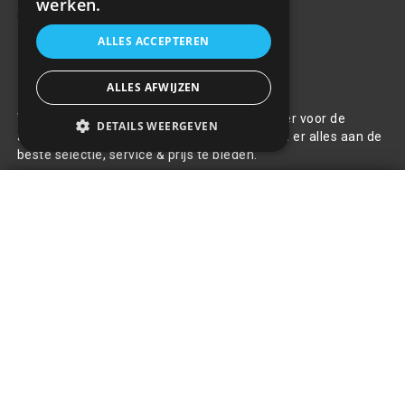
werken.
ALLES ACCEPTEREN
Over ons
ALLES AFWIJZEN
Welkom bij R&R Parts Automotive, uw partner voor de
DETAILS WEERGEVEN
aanschaf van alle auto accessoires. Wij doen er alles aan de
beste selectie, service & prijs te bieden.
M-Tech LED Werklamp
Contact
schijnwerper - 18W - 1000 Lumen
+
- slim
+31(0)85 486 83 17
€34,81
info@rrparts.nl
Klantenservice
Over ons
Contact
Algemene voorwaarden