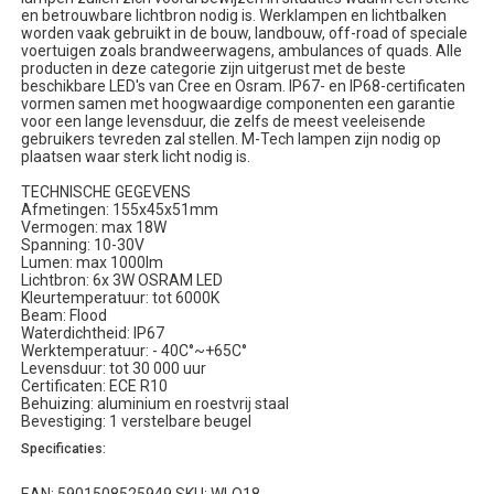
en betrouwbare lichtbron nodig is. Werklampen en lichtbalken
worden vaak gebruikt in de bouw, landbouw, off-road of speciale
voertuigen zoals brandweerwagens, ambulances of quads. Alle
producten in deze categorie zijn uitgerust met de beste
beschikbare LED's van Cree en Osram. IP67- en IP68-certificaten
vormen samen met hoogwaardige componenten een garantie
voor een lange levensduur, die zelfs de meest veeleisende
gebruikers tevreden zal stellen. M-Tech lampen zijn nodig op
plaatsen waar sterk licht nodig is.
TECHNISCHE GEGEVENS
Afmetingen: 155x45x51mm
Vermogen: max 18W
Spanning: 10-30V
Lumen: max 1000lm
Lichtbron: 6x 3W OSRAM LED
Kleurtemperatuur: tot 6000K
Beam: Flood
Waterdichtheid: IP67
Werktemperatuur: - 40C°~+65C°
Levensduur: tot 30 000 uur
Certificaten: ECE R10
Behuizing: aluminium en roestvrij staal
Bevestiging: 1 verstelbare beugel
Specificaties: