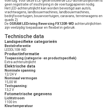
voertuig. Voor deze ECE-gecertificeerde LED-achteruitrijlichten is
geen registratie of inschrijving in de voertuigpapieren nodig.
Het LED-achteruitrijlicht kan worden bevestigd aan auto's,
vrachtwagens, landbouwmachines, landbouwmachines,
bedrijfsvoertuigen, bouwvoertuigen, caravans, terreinwagens en
quads 2)
De
OSRAM LEDriving Reversing FX120R-WD
achteruitrijlichten
zijn veelzijdig toepasbaar en flexibel in gebruik .
Technische data
Landspecifieke categorieën
Bestelreferentie
LEDDL108-WD
Productinformatie
Toepassing (categorie- en productspecifiek)
Extra achteruitrijlicht
Elektrische data
Nominale spanning
12/24 V
Nominaal vermogen
15,00 W
Testspanning:
13,2 V
Fotometrische gegevens
Lichtstroom
1100 lm
Kleurtemperatuur