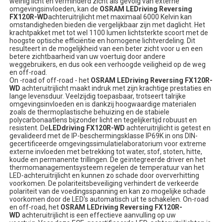
weinig licht en verminderd zicht als gevolg van externe
omgevingsinvloeden, kan de
OSRAM LEDriving Reversing
FX120R-WD
achteruitrijlicht met maximaal 6000 Kelvin kan
omstandigheden bieden die vergelijkbaar zijn met daglicht. Het
krachtpakket met tot wel 1100 lumen lichtsterkte scoort met de
hoogste optische efficiëntie en homogene lichtverdeling. Dit
resulteert in de mogelijkheid van een beter zicht voor u en een
betere zichtbaarheid van uw voertuig door andere
weggebruikers, en dus ook een verhoogde veiligheid op de weg
en off-road.
On -road of off-road - het
OSRAM LEDriving Reversing FX120R-
WD
achteruitrijlicht maakt indruk met zijn krachtige prestaties en
lange levensduur. Veelzijdig toepasbaar, trotseert talrijke
omgevingsinvloeden en is dankzij hoogwaardige materialen
zoals de thermoplastische behuizing en de stabiele
polycarbonaatlens bijzonder licht en tegelijkertijd robuust en
resistent. De
LEDdriving FX120R-WD
achteruitrijlicht is getest en
gevalideerd met de IP-beschermingsklasse IP69K in ons DIN-
gecertificeerde omgevingssimulatielaboratorium voor extreme
externe invloeden met betrekking tot water, stof, stoten, hitte,
koude en permanente trillingen. De geïntegreerde driver en het
thermomanagementsysteem regelen de temperatuur van het
LED-achteruitrijlicht en kunnen zo schade door oververhitting
voorkomen. De polariteitsbeveiliging verhindert de verkeerde
polariteit van de voedingsspanning en kan zo mogelijke schade
voorkomen door de LED's automatisch uit te schakelen. On-road
en off-road, het
OSRAM LEDriving Reversing FX120R-
WD
achteruitrijlicht is een effectieve aanvulling op uw