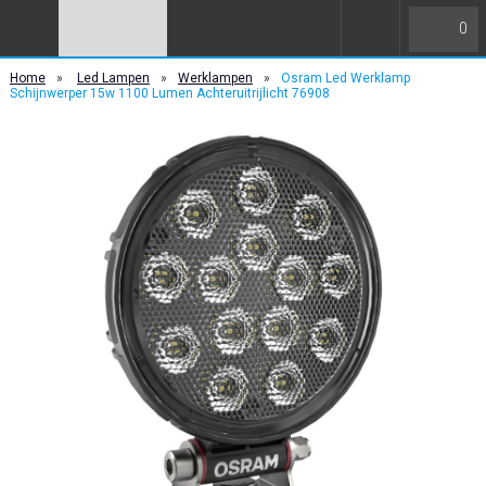
0
Home
»
Led Lampen
»
Werklampen
»
Osram Led Werklamp
Schijnwerper 15w 1100 Lumen Achteruitrijlicht 76908