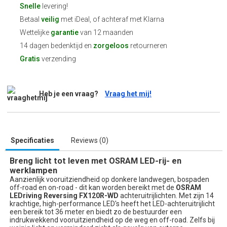
Snelle
levering!
Betaal
veilig
met iDeal, of achteraf met Klarna
Wettelijke
garantie
van 12 maanden
14 dagen bedenktijd en
zorgeloos
retourneren
Gratis
verzending
Heb je een vraag?
Vraag het mij!
Specificaties
Reviews (0)
Breng licht tot leven met OSRAM LED-rij- en
werklampen
Aanzienlijk vooruitziendheid op donkere landwegen, bospaden
off-road en on-road - dit kan worden bereikt met de
OSRAM
LEDriving Reversing FX120R-WD
achteruitrijlichten. Met zijn 14
krachtige, high-performance LED's heeft het LED-achteruitrijlicht
een bereik tot 36 meter en biedt zo de bestuurder een
indrukwekkend vooruitziendheid op de weg en off-road. Zelfs bij