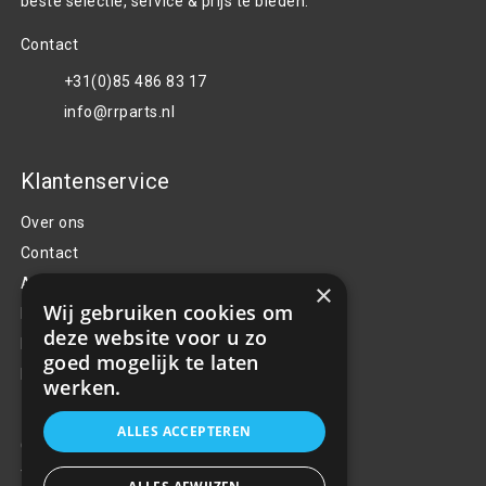
beste selectie, service & prijs te bieden.
Contact
+31(0)85 486 83 17
info@rrparts.nl
Klantenservice
Over ons
Contact
Algemene voorwaarden
×
Wij gebruiken cookies om
Privacy Policy
deze website voor u zo
Klachten
goed mogelijk te laten
Retouren en garantie
werken.
Handige links
ALLES ACCEPTEREN
Gereedschap
Tuning en styling