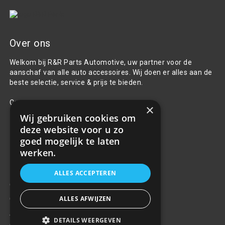
Over ons
Welkom bij R&R Parts Automotive, uw partner voor de
aanschaf van alle auto accessoires. Wij doen er alles aan de
beste selectie, service & prijs te bieden.
Contact
×
Wij gebruiken cookies om
+31(0)85 486 83 17
deze website voor u zo
info@rrparts.nl
goed mogelijk te laten
werken.
Klantenservice
ALLES ACCEPTEREN
Over ons
ALLES AFWIJZEN
Contact
Algemene voorwaarden
DETAILS WEERGEVEN