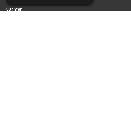
Privacy Policy
Klachten
Retouren en garantie
Handige links
Gereedschap
Tuning en styling
Blijf op de hoogte
Van al het nieuws, aanbiedingen, en diversen acties!