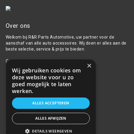
Over ons
Welkom bij R&R Parts Automotive, uw partner voor de
aanschaf van alle auto accessoires. Wij doen er alles aan de
beste selectie, service & prijs te bieden.
Contact
×
Wij gebruiken cookies om
+31(0)85 486 83 17
deze website voor u zo
info@rrparts.nl
goed mogelijk te laten
werken.
Klantenservice
ALLES ACCEPTEREN
Over ons
ALLES AFWIJZEN
Contact
Algemene voorwaarden
DETAILS WEERGEVEN