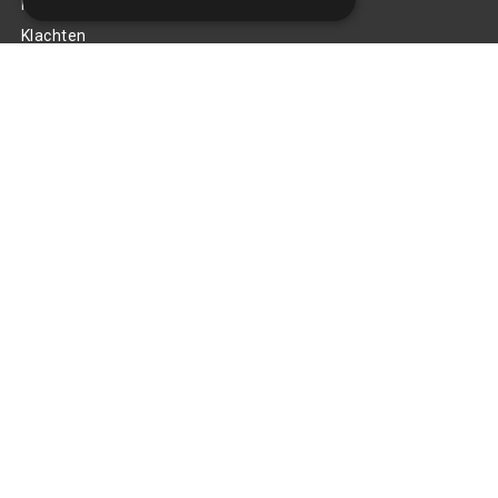
Privacy Policy
Klachten
Retouren en garantie
Handige links
Gereedschap
Tuning en styling
Blijf op de hoogte
Van al het nieuws, aanbiedingen, en diversen acties!