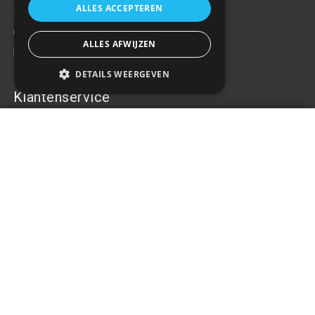
ALLES ACCEPTEREN
Contact
+31(0)85 486 83 17
ALLES AFWIJZEN
info@rrparts.nl
DETAILS WEERGEVEN
Klantenservice
Accu 45 AH - 400A - 54506
Over ons
€71,16
+
Contact
Algemene voorwaarden
Privacy Policy
Klachten
Retouren en garantie
Handige links
Gereedschap
Tuning en styling