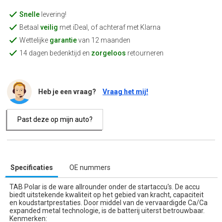
Snelle
levering!
Betaal
veilig
met iDeal, of achteraf met Klarna
Wettelijke
garantie
van 12 maanden
14 dagen bedenktijd en
zorgeloos
retourneren
Heb je een vraag?
Vraag het mij!
Past deze op mijn auto?
Specificaties
OE nummers
TAB Polar is de ware allrounder onder de startaccu's. De accu
biedt uitstekende kwaliteit op het gebied van kracht, capaciteit
en koudstartprestaties. Door middel van de vervaardigde Ca/Ca
expanded metal technologie, is de batterij uiterst betrouwbaar.
Kenmerken: