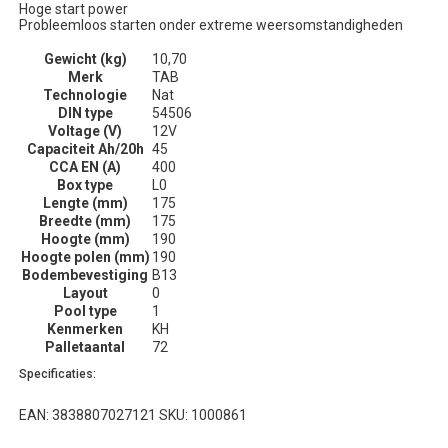
Hoge start power
Probleemloos starten onder extreme weersomstandigheden
Gewicht (kg)
10,70
Merk
TAB
Technologie
Nat
DIN type
54506
Voltage (V)
12V
Capaciteit Ah/20h
45
CCA EN (A)
400
Box type
L0
Lengte (mm)
175
Breedte (mm)
175
Hoogte (mm)
190
Hoogte polen (mm)
190
Bodembevestiging
B13
Layout
0
Pool type
1
Kenmerken
KH
Palletaantal
72
Specificaties:
EAN: 3838807027121 SKU: 1000861