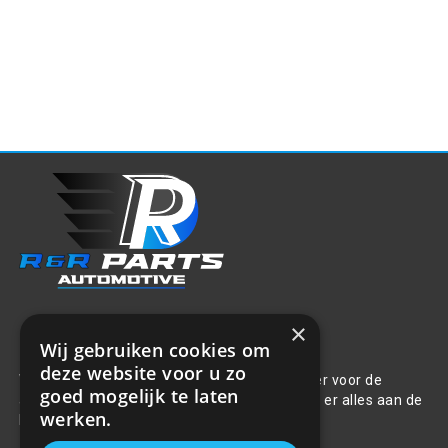
×
Over ons
Wij gebruiken cookies om
deze website voor u zo
Welkom bij R&R Parts Automotive, uw partner voor de
goed mogelijk te laten
aanschaf van alle auto accessoires. Wij doen er alles aan de
werken.
beste selectie, service & prijs te bieden.