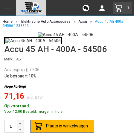
0
Home
»
Elektrische Auto Accessoires
»
Accu
»
Accu 45 Ah 400a
54506 1238325
Accu 45 AH - 400A - 54506
Merk: TAB
Adviesprijs
€ 79,06
Je bespaart 10%
Hoge korting!
71,16
Incl. BTW
Op voorraad
Voor 12:00 Besteld, morgen in huis!
Plaats in winkelwagen