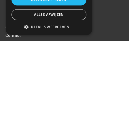
ALLES AFWIJZEN
Klantenservice
DETAILS WEERGEVEN
Over ons
Contact
Algemene voorwaarden
Privacy Policy
Klachten
Retouren en garantie
Handige links
Gereedschap
Tuning en styling
Blijf op de hoogte
Van al het nieuws, aanbiedingen, en diversen acties!