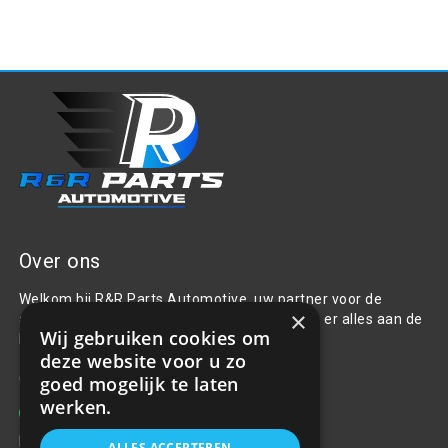
Over ons
Welkom bij R&R Parts Automotive, uw partner voor de
×
aanschaf van alle auto accessoires. Wij doen er alles aan de
Wij gebruiken cookies om
beste selectie, service & prijs te bieden.
deze website voor u zo
Contact
goed mogelijk te laten
werken.
+31(0)85 486 83 17
info@rrparts.nl
ALLES ACCEPTEREN