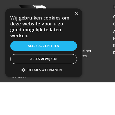
×
Wij gebruiken cookies om
deze website voor u zo
goed mogelijk te laten
werken.
P
Over ons
ALLES ACCEPTEREN
Welkom bij R&R Parts Automotive, uw partner
voor de aanschaf van alle auto accessoires.
ALLES AFWIJZEN
Wij doen er alles aan de beste selectie,
service & prijs te bieden.
DETAILS WEERGEVEN
Contact
+31(0)85 486 83 17
info@rrparts.nl
© 2022 - 2026 R&R Parts