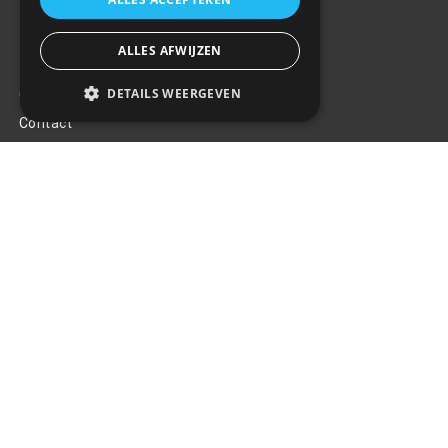
ALLES AFWIJZEN
Klantenservice
DETAILS WEERGEVEN
Over ons
Contact
Algemene voorwaarden
Privacy Policy
Klachten
Retouren en garantie
Handige links
Gereedschap
Tuning en styling
Blijf op de hoogte
Van al het nieuws, aanbiedingen, en diversen acties!