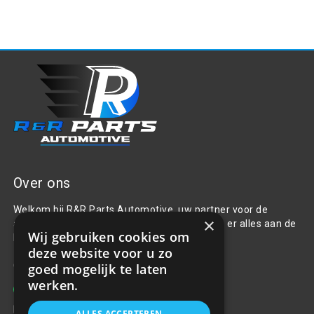
Over ons
Welkom bij R&R Parts Automotive, uw partner voor de
×
aanschaf van alle auto accessoires. Wij doen er alles aan de
Wij gebruiken cookies om
beste selectie, service & prijs te bieden.
deze website voor u zo
Contact
goed mogelijk te laten
werken.
+31(0)85 486 83 17
info@rrparts.nl
ALLES ACCEPTEREN