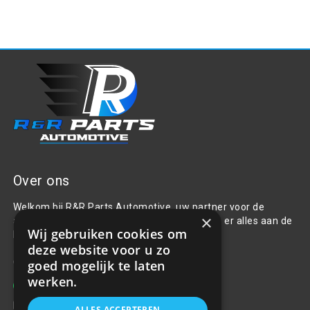
Over ons
Welkom bij R&R Parts Automotive, uw partner voor de
×
aanschaf van alle auto accessoires. Wij doen er alles aan de
Wij gebruiken cookies om
beste selectie, service & prijs te bieden.
deze website voor u zo
Contact
goed mogelijk te laten
werken.
+31(0)85 486 83 17
info@rrparts.nl
ALLES ACCEPTEREN