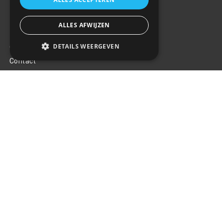
ALLES AFWIJZEN
Klantenservice
DETAILS WEERGEVEN
Over ons
Contact
Algemene voorwaarden
Privacy Policy
Klachten
Retouren en garantie
Handige links
Gereedschap
Tuning en styling
Blijf op de hoogte
Van al het nieuws, aanbiedingen, en diversen acties!