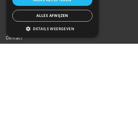
ALLES AFWIJZEN
Klantenservice
DETAILS WEERGEVEN
Over ons
Contact
Algemene voorwaarden
Privacy Policy
Klachten
Retouren en garantie
Handige links
Gereedschap
Tuning en styling
Blijf op de hoogte
Van al het nieuws, aanbiedingen, en diversen acties!