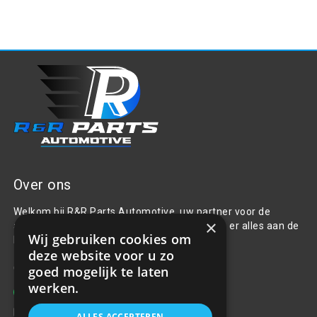
Over ons
Welkom bij R&R Parts Automotive, uw partner voor de
×
aanschaf van alle auto accessoires. Wij doen er alles aan de
Wij gebruiken cookies om
beste selectie, service & prijs te bieden.
deze website voor u zo
Contact
goed mogelijk te laten
werken.
+31(0)85 486 83 17
info@rrparts.nl
ALLES ACCEPTEREN