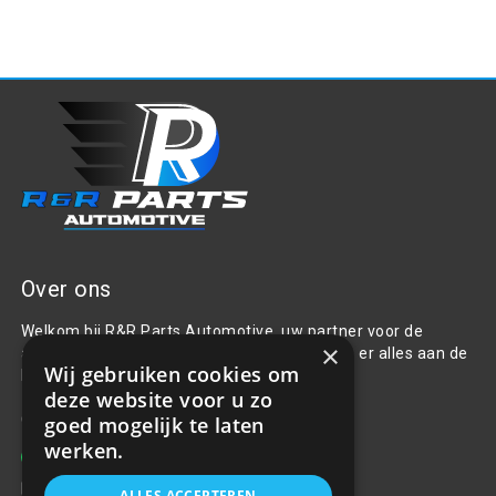
Over ons
Welkom bij R&R Parts Automotive, uw partner voor de
×
aanschaf van alle auto accessoires. Wij doen er alles aan de
Wij gebruiken cookies om
beste selectie, service & prijs te bieden.
deze website voor u zo
Contact
goed mogelijk te laten
werken.
+31(0)85 486 83 17
info@rrparts.nl
ALLES ACCEPTEREN