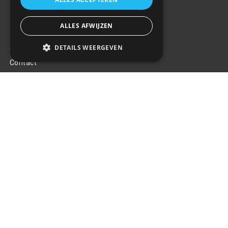
ALLES AFWIJZEN
Klantenservice
DETAILS WEERGEVEN
Over ons
Contact
Algemene voorwaarden
Privacy Policy
Klachten
Retouren en garantie
Handige links
Gereedschap
Tuning en styling
Blijf op de hoogte
Van al het nieuws, aanbiedingen, en diversen acties!