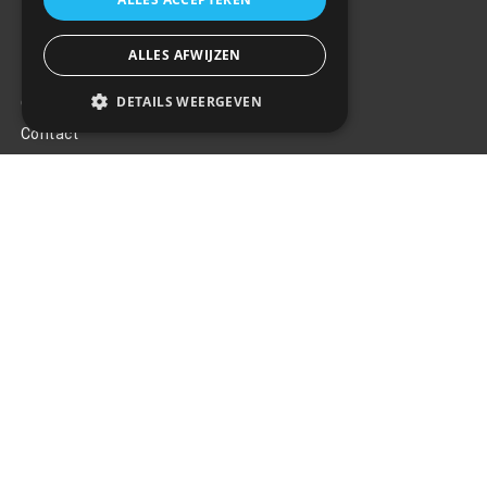
ALLES AFWIJZEN
Klantenservice
DETAILS WEERGEVEN
Over ons
Contact
Algemene voorwaarden
Privacy Policy
Klachten
Retouren en garantie
Handige links
Gereedschap
Tuning en styling
Blijf op de hoogte
Van al het nieuws, aanbiedingen, en diversen acties!