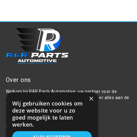
Over ons
Welkom bij R&R Parts Automotive, uw partner voor de
×
aanschaf van alle auto accessoires. Wij doen er alles aan de
Wij gebruiken cookies om
beste selectie, service & prijs te bieden.
deze website voor u zo
Contact
goed mogelijk te laten
werken.
+31(0)85 486 83 17
info@rrparts.nl
ALLES ACCEPTEREN