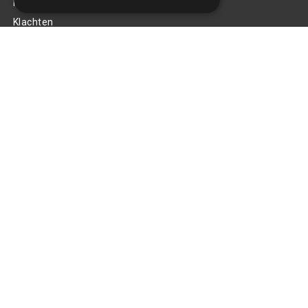
Privacy Policy
Klachten
Retouren en garantie
Handige links
Gereedschap
Tuning en styling
Blijf op de hoogte
Van al het nieuws, aanbiedingen, en diversen acties!