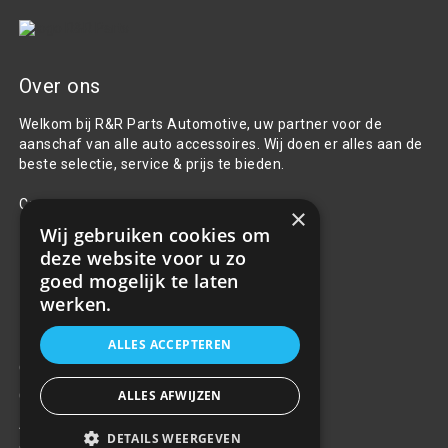
Over ons
Welkom bij R&R Parts Automotive, uw partner voor de
aanschaf van alle auto accessoires. Wij doen er alles aan de
beste selectie, service & prijs te bieden.
Contact
×
Wij gebruiken cookies om
+31(0)85 486 83 17
deze website voor u zo
info@rrparts.nl
goed mogelijk te laten
werken.
Klantenservice
ALLES ACCEPTEREN
Over ons
ALLES AFWIJZEN
Contact
Algemene voorwaarden
DETAILS WEERGEVEN