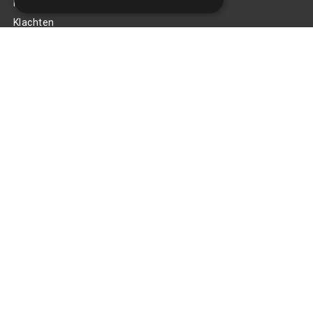
Privacy Policy
Klachten
Retouren en garantie
Handige links
Gereedschap
Tuning en styling
Blijf op de hoogte
Van al het nieuws, aanbiedingen, en diversen acties!