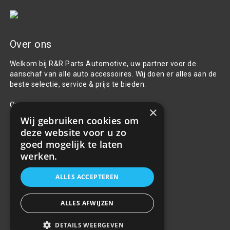
Over ons
Welkom bij R&R Parts Automotive, uw partner voor de
aanschaf van alle auto accessoires. Wij doen er alles aan de
beste selectie, service & prijs te bieden.
Contact
×
Wij gebruiken cookies om
+31(0)85 486 83 17
deze website voor u zo
info@rrparts.nl
goed mogelijk te laten
werken.
Klantenservice
ALLES ACCEPTEREN
Over ons
ALLES AFWIJZEN
Contact
Algemene voorwaarden
DETAILS WEERGEVEN