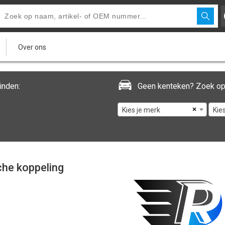
Over ons
inden:
Geen kenteken? Zoek op
×
Kies je merk
Kie
he koppeling