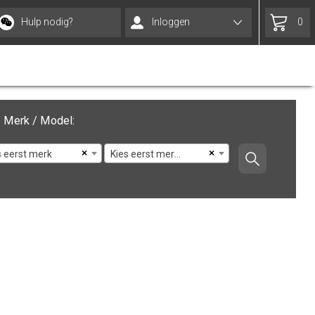
Hulp nodig?
Inloggen
0
 Merk / Model:
×
×
s eerst merk
Kies eerst merk en model