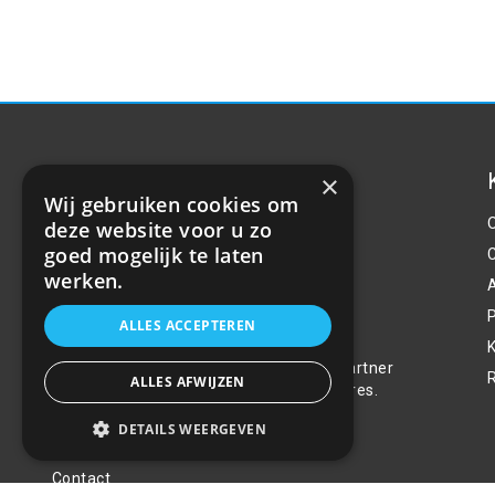
×
Wij gebruiken cookies om
deze website voor u zo
goed mogelijk te laten
werken.
P
Over ons
ALLES ACCEPTEREN
Welkom bij R&R Parts Automotive, uw partner
ALLES AFWIJZEN
voor de aanschaf van alle auto accessoires.
Wij doen er alles aan de beste selectie,
DETAILS WEERGEVEN
service & prijs te bieden.
Contact