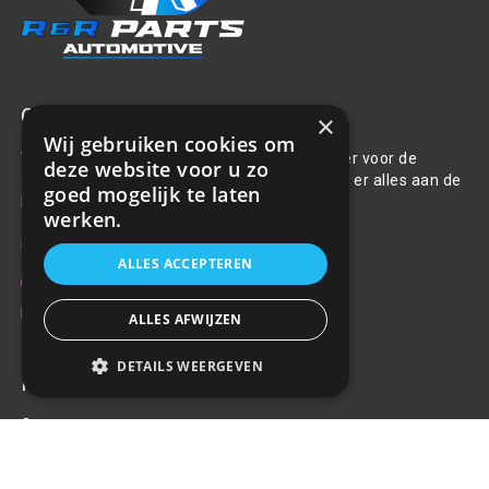
Over ons
×
Wij gebruiken cookies om
Welkom bij R&R Parts Automotive, uw partner voor de
deze website voor u zo
aanschaf van alle auto accessoires. Wij doen er alles aan de
goed mogelijk te laten
beste selectie, service & prijs te bieden.
werken.
Contact
ALLES ACCEPTEREN
+31(0)85 486 83 17
info@rrparts.nl
ALLES AFWIJZEN
DETAILS WEERGEVEN
Klantenservice
Over ons
Contact
Algemene voorwaarden