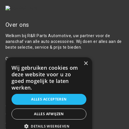
Over ons
Welkom bij R&R Parts Automotive, uw partner voor de
aanschaf van alle auto accessoires. Wij doen er alles aan de
beste selectie, service & prijs te bieden.
Contact
×
Wij gebruiken cookies om
+31(0)85 486 83 17
deze website voor u zo
info@rrparts.nl
goed mogelijk te laten
werken.
Klantenservice
ALLES ACCEPTEREN
Over ons
ALLES AFWIJZEN
Contact
Algemene voorwaarden
DETAILS WEERGEVEN