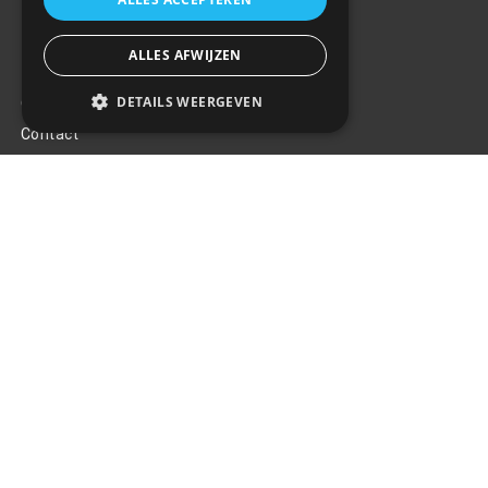
ALLES AFWIJZEN
Klantenservice
DETAILS WEERGEVEN
Over ons
Contact
Algemene voorwaarden
Privacy Policy
Klachten
Retouren en garantie
Handige links
Gereedschap
Tuning en styling
Blijf op de hoogte
Van al het nieuws, aanbiedingen, en diversen acties!