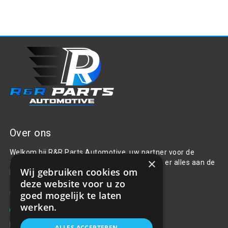
Over ons
Welkom bij R&R Parts Automotive, uw partner voor de
×
aanschaf van alle auto accessoires. Wij doen er alles aan de
Wij gebruiken cookies om
beste selectie, service & prijs te bieden.
deze website voor u zo
Contact
goed mogelijk te laten
werken.
+31(0)85 486 83 17
info@rrparts.nl
ALLES ACCEPTEREN