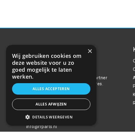
×
Wij gebruiken cookies om
deze website voor u zo
Over ons
goed mogelijk te laten
werken.
Welkom bij R&R Parts Automotive, uw partner
voor de aanschaf van alle auto accessoires.
P
ALLES ACCEPTEREN
Wij doen er alles aan de beste selectie,
service & prijs te bieden.
ALLES AFWIJZEN
Contact
DETAILS WEERGEVEN
+31(0)85 486 83 17
info@rrparts.nl