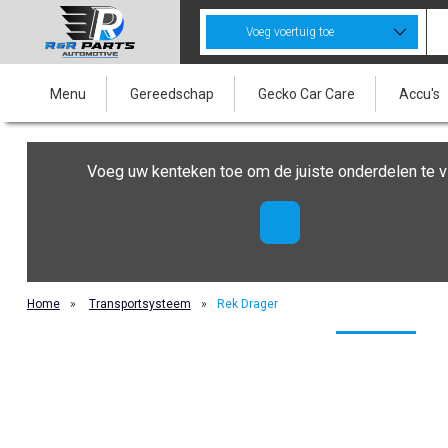
Voeg voertuig toe
Menu
Gereedschap
Gecko Car Care
Accu's
Voeg uw kenteken toe om de juiste onderdelen te v
Home
»
Transportsysteem
»
Rek Drager