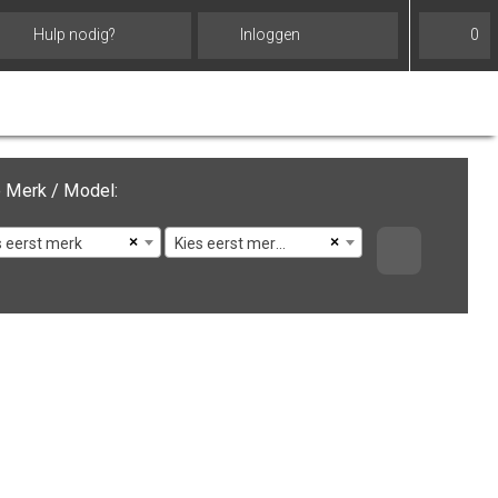
Hulp nodig?
Inloggen
0
 Merk / Model:
×
×
s eerst merk
Kies eerst merk en model