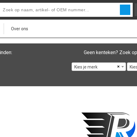
Over ons
inden:
Geen kenteken? Zoek op
×
Kies je merk
Kie