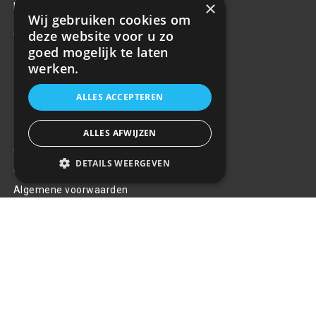
×
beste selectie, service & prijs te bieden.
Wij gebruiken cookies om
deze website voor u zo
Contact
goed mogelijk te laten
+31(0)85 486 83 17
werken.
info@rrparts.nl
ALLES ACCEPTEREN
Klantenservice
ALLES AFWIJZEN
Over ons
DETAILS WEERGEVEN
Contact
Algemene voorwaarden
Privacy Policy
Klachten
Retouren en garantie
Handige links
Gereedschap
Tuning en styling