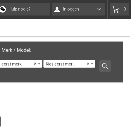
Hulp nodig?
Inloggen
0
 Merk / Model:
×
×
s eerst merk
Kies eerst merk en model