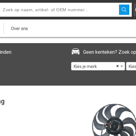
Over ons
inden:
Geen kenteken? Zoek op
×
Kies je merk
Kie
ng