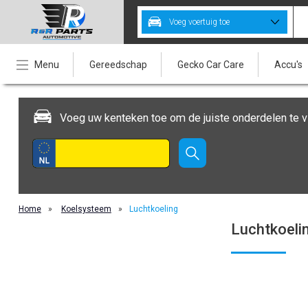
Voeg voertuig toe
Menu
Gereedschap
Gecko Car Care
Accu's
Voeg uw kenteken toe om de juiste onderdelen te v
Home
»
Koelsysteem
»
Luchtkoeling
Luchtkoeli