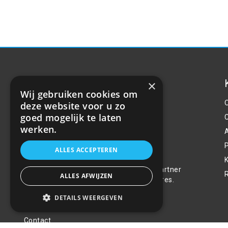
×
Wij gebruiken cookies om
deze website voor u zo
goed mogelijk te laten
werken.
P
Over ons
ALLES ACCEPTEREN
Welkom bij R&R Parts Automotive, uw partner
ALLES AFWIJZEN
voor de aanschaf van alle auto accessoires.
Wij doen er alles aan de beste selectie,
DETAILS WEERGEVEN
service & prijs te bieden.
Contact