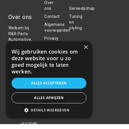
Over
ons
Gereedschap
Over ons
Contact
Tuning
en
Algemene
Welkom bij
styling
voorwaarden
R&R Parts
Privacy
Automotive,
Policy
×
uw partner
Wij gebruiken cookies om
voor de
Klachten
aanschaf van
deze website voor u zo
Retouren
alle auto
goed mogelijk te laten
en
accessoires.
werken.
garantie
Wij doen er
alles aan de
ALLES ACCEPTEREN
beste
selectie,
service & prijs
ALLES AFWIJZEN
te bieden.
DETAILS WEERGEVEN
Contact
+31(0)85