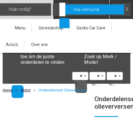
Hulp nodig?
Inloggen
0
Voeg voertuig toe
Menu
Gereedschap
Gecko Car Care
Accu's
Over ons
Voeg uw kenteken
Geen kenteken?
toe om de juiste
Zoek op Merk /
onderdelen te vinden:
Model:
×
×
×
Kies je merk
Kies eerst merk
Kies eerst merk en model
Home
»
Motor
»
Onderdelenset Olieverversen
Onderdelens
olieververse