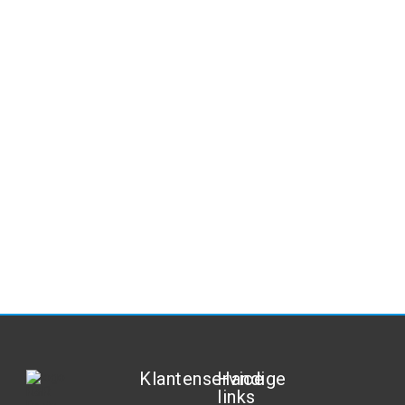
Klantenservice
Handige
links