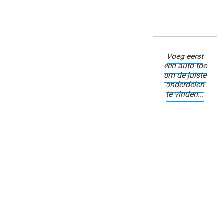
Voeg eerst
een auto toe
om de juiste
onderdelen
te vinden...