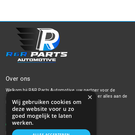
Over ons
Welkom bij R&R Parts Automotive, uw partner voor de
×
aanschaf van alle auto accessoires. Wij doen er alles aan de
Wij gebruiken cookies om
beste selectie, service & prijs te bieden.
deze website voor u zo
Contact
goed mogelijk te laten
werken.
+31(0)85 486 83 17
info@rrparts.nl
ALLES ACCEPTEREN