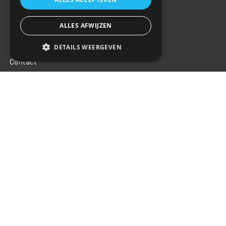
ALLES AFWIJZEN
Klantenservice
DETAILS WEERGEVEN
Over ons
Contact
Algemene voorwaarden
Privacy Policy
Klachten
Retouren en garantie
Handige links
Gereedschap
Tuning en styling
Blijf op de hoogte
Van al het nieuws, aanbiedingen, en diversen acties!