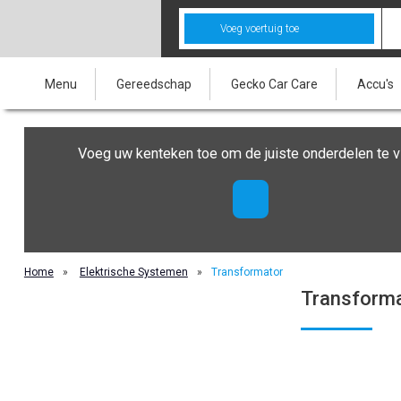
Voeg voertuig toe
Menu
Gereedschap
Gecko Car Care
Accu's
Voeg uw kenteken toe om de juiste onderdelen te v
Home
»
Elektrische Systemen
»
Transformator
Transform