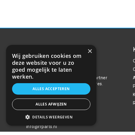
×
Wij gebruiken cookies om
deze website voor u zo
Over ons
goed mogelijk te laten
werken.
Welkom bij R&R Parts Automotive, uw partner
voor de aanschaf van alle auto accessoires.
P
ALLES ACCEPTEREN
Wij doen er alles aan de beste selectie,
service & prijs te bieden.
ALLES AFWIJZEN
Contact
DETAILS WEERGEVEN
+31(0)85 486 83 17
info@rrparts.nl