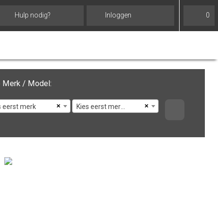
Hulp nodig?
Inloggen
0
 Merk / Model:
×
×
s eerst merk
Kies eerst merk en model