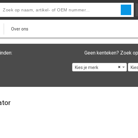
Over ons
inden:
Geen kenteken? Zoek op
×
Kies je merk
Kie
ator