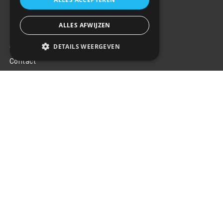
ALLES AFWIJZEN
Klantenservice
DETAILS WEERGEVEN
Over ons
Contact
Algemene voorwaarden
Privacy Policy
Klachten
Retouren en garantie
Handige links
Gereedschap
Tuning en styling
Blijf op de hoogte
Van al het nieuws, aanbiedingen, en diversen acties!