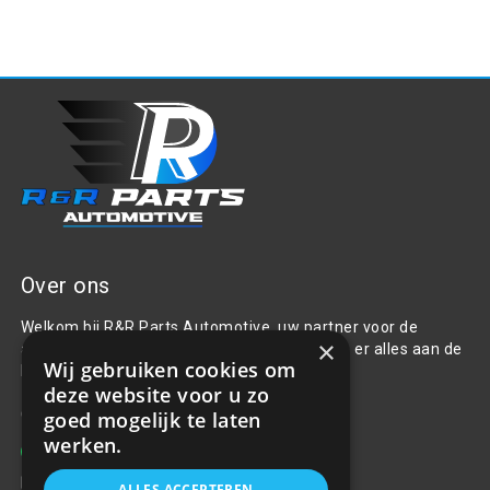
Over ons
Welkom bij R&R Parts Automotive, uw partner voor de
×
aanschaf van alle auto accessoires. Wij doen er alles aan de
Wij gebruiken cookies om
beste selectie, service & prijs te bieden.
deze website voor u zo
Contact
goed mogelijk te laten
werken.
+31(0)85 486 83 17
info@rrparts.nl
ALLES ACCEPTEREN