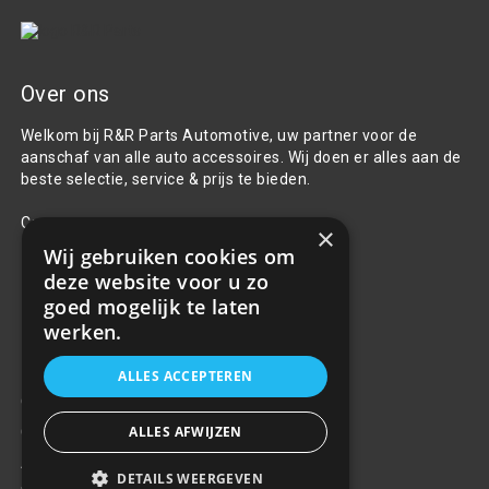
Over ons
Welkom bij R&R Parts Automotive, uw partner voor de
aanschaf van alle auto accessoires. Wij doen er alles aan de
beste selectie, service & prijs te bieden.
Contact
×
Wij gebruiken cookies om
+31(0)85 486 83 17
deze website voor u zo
info@rrparts.nl
goed mogelijk te laten
werken.
Klantenservice
ALLES ACCEPTEREN
Over ons
ALLES AFWIJZEN
Contact
Algemene voorwaarden
DETAILS WEERGEVEN