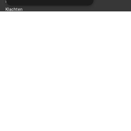
Privacy Policy
Klachten
Retouren en garantie
Handige links
Gereedschap
Tuning en styling
Blijf op de hoogte
Van al het nieuws, aanbiedingen, en diversen acties!