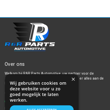
Over ons
Welkom bij R&R Parts Automotive, uw partner voor de
×
aanschaf van alle auto accessoires. Wij doen er alles aan de
Wij gebruiken cookies om
beste selectie, service & prijs te bieden.
deze website voor u zo
Contact
goed mogelijk te laten
werken.
+31(0)85 486 83 17
info@rrparts.nl
ALLES ACCEPTEREN