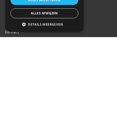
ALLES AFWIJZEN
Klantenservice
DETAILS WEERGEVEN
Over ons
Contact
Algemene voorwaarden
Privacy Policy
Klachten
Retouren en garantie
Handige links
Gereedschap
Tuning en styling
Blijf op de hoogte
Van al het nieuws, aanbiedingen, en diversen acties!