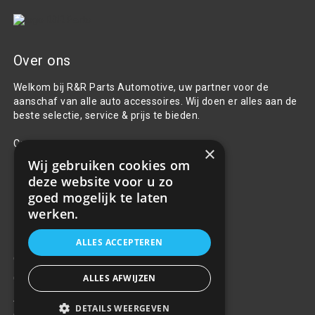
Over ons
Welkom bij R&R Parts Automotive, uw partner voor de
aanschaf van alle auto accessoires. Wij doen er alles aan de
beste selectie, service & prijs te bieden.
Contact
×
Wij gebruiken cookies om
+31(0)85 486 83 17
deze website voor u zo
info@rrparts.nl
goed mogelijk te laten
werken.
Klantenservice
ALLES ACCEPTEREN
Over ons
ALLES AFWIJZEN
Contact
Algemene voorwaarden
DETAILS WEERGEVEN