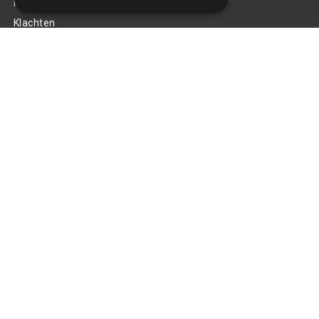
Privacy Policy
Klachten
Retouren en garantie
Handige links
Gereedschap
Tuning en styling
Blijf op de hoogte
Van al het nieuws, aanbiedingen, en diversen acties!