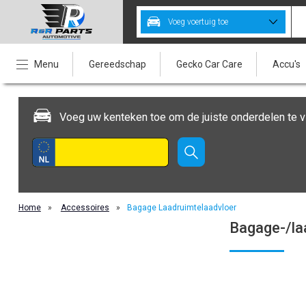
Voeg voertuig toe
Menu
Gereedschap
Gecko Car Care
Accu's
Voeg uw kenteken toe om de juiste onderdelen te v
Home
»
Accessoires
»
Bagage Laadruimtelaadvloer
Bagage-/la