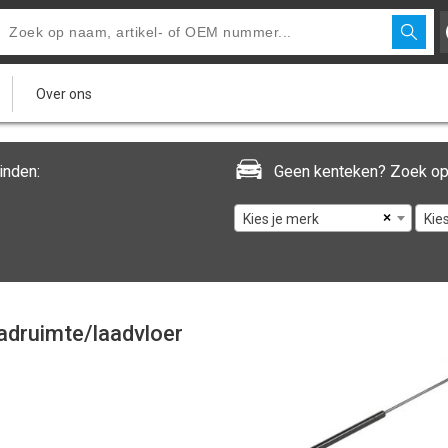
Over ons
inden:
Geen kenteken? Zoek op
×
Kies je merk
Kie
adruimte/laadvloer