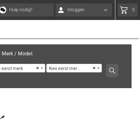
Hulp nodig?
Inloggen
0
 Merk / Model:
×
×
s eerst merk
Kies eerst merk en model