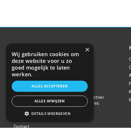
×
Wij gebruiken cookies om
deze website voor u zo
goed mogelijk te laten
werken.
P
Over ons
ALLES ACCEPTEREN
Welkom bij R&R Parts Automotive, uw partner
ALLES AFWIJZEN
voor de aanschaf van alle auto accessoires.
Wij doen er alles aan de beste selectie,
DETAILS WEERGEVEN
service & prijs te bieden.
Contact