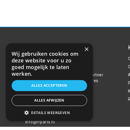
×
Wij gebruiken cookies om
deze website voor u zo
Over ons
goed mogelijk te laten
werken.
Welkom bij R&R Parts Automotive, uw partner
voor de aanschaf van alle auto accessoires.
P
ALLES ACCEPTEREN
Wij doen er alles aan de beste selectie,
service & prijs te bieden.
ALLES AFWIJZEN
Contact
DETAILS WEERGEVEN
+31(0)85 486 83 17
info@rrparts.nl