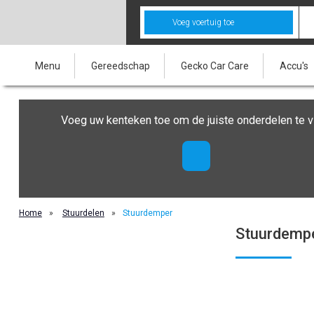
Voeg voertuig toe
Menu
Gereedschap
Gecko Car Care
Accu's
Voeg uw kenteken toe om de juiste onderdelen te v
Home
»
Stuurdelen
»
Stuurdemper
Stuurdemp