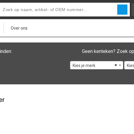
Over ons
inden:
Geen kenteken? Zoek op
×
Kies je merk
Kie
er