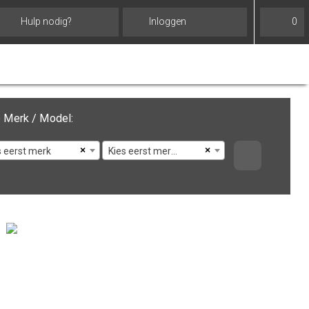
Hulp nodig?
Inloggen
0
 Merk / Model:
×
×
s eerst merk
Kies eerst merk en model