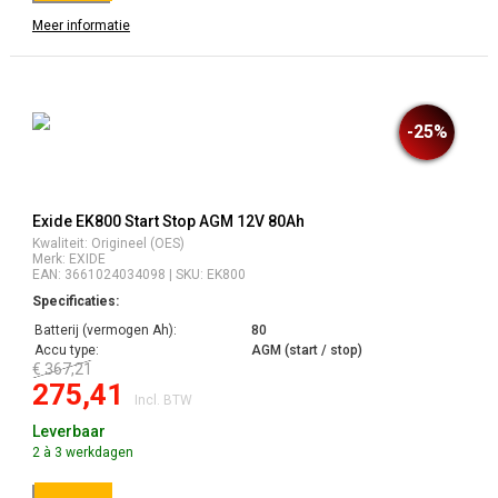
Meer informatie
-25%
Exide EK800 Start Stop AGM 12V 80Ah
Kwaliteit: Origineel (OES)
Merk: EXIDE
EAN: 3661024034098 | SKU: EK800
Specificaties:
Batterij (vermogen Ah):
80
Accu type:
AGM (start / stop)
€ 367,21
275,41
Incl. BTW
Leverbaar
2 à 3 werkdagen