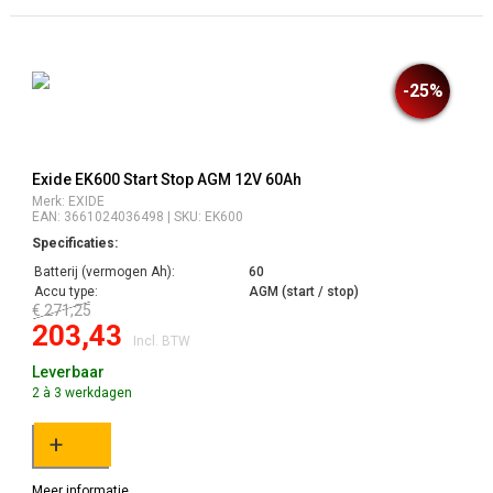
-25%
Exide EK600 Start Stop AGM 12V 60Ah
Merk: EXIDE
EAN: 3661024036498 | SKU: EK600
Specificaties:
Batterij (vermogen Ah):
60
Accu type:
AGM (start / stop)
€ 271,25
203,43
Incl. BTW
Leverbaar
2 à 3 werkdagen
+
Meer informatie