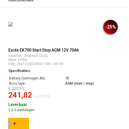
-25%
Exide EK700 Start Stop AGM 12V 70Ah
Kwaliteit: Origineel (OES)
Merk: EXIDE
EAN: 3661024034050 | SKU: EK700
Specificaties:
Batterij (vermogen Ah):
70
Accu type:
AGM (start / stop)
€ 322,43
241,82
Incl. BTW
Leverbaar
2 à 3 werkdagen
+