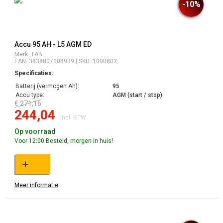
-10%
Accu 95 AH - L5 AGM ED
Merk: TAB
EAN: 3838807008939 | SKU: 1000802
Specificaties:
Batterij (vermogen Ah):
95
Accu type:
AGM (start / stop)
€ 271,16
244,04
Incl. BTW
Op voorraad
Voor 12:00 Besteld, morgen in huis!
+
Meer informatie