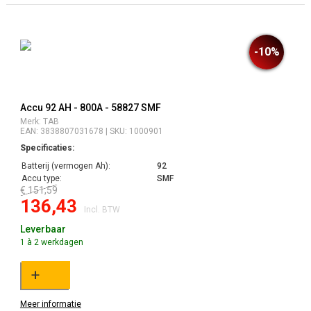
-10%
Accu 92 AH - 800A - 58827 SMF
Merk: TAB
EAN: 3838807031678 | SKU: 1000901
Specificaties:
Batterij (vermogen Ah):
92
Accu type:
SMF
€ 151,59
136,43
Incl. BTW
Leverbaar
1 à 2 werkdagen
+
Meer informatie