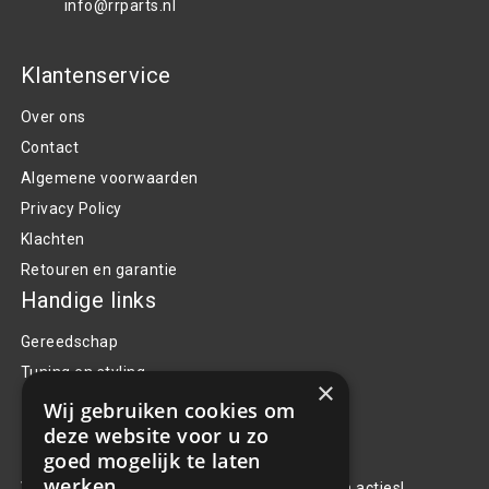
info@rrparts.nl
Klantenservice
Over ons
Contact
Algemene voorwaarden
Privacy Policy
Klachten
Retouren en garantie
Handige links
Gereedschap
Tuning en styling
×
Wij gebruiken cookies om
deze website voor u zo
Blijf op de hoogte
goed mogelijk te laten
werken.
Van al het nieuws, aanbiedingen, en diversen acties!