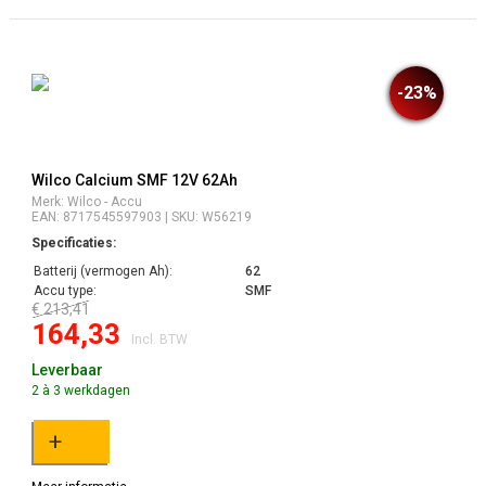
-23%
Wilco Calcium SMF 12V 62Ah
Merk: Wilco - Accu
EAN: 8717545597903 | SKU: W56219
Specificaties:
Batterij (vermogen Ah):
62
Accu type:
SMF
€ 213,41
164,33
Incl. BTW
Leverbaar
2 à 3 werkdagen
+