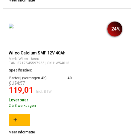
Meer informatie
-24%
Wilco Calcium SMF 12V 40Ah
Merk: Wilco - Accu
EAN: 8717545597965 | SKU: W54018
Specificaties:
Batterij (vermogen Ah):
40
€ 154,57
119,01
Incl. BTW
Leverbaar
2 à 3 werkdagen
+
Meer informatie