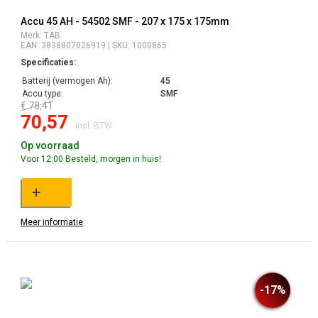
Accu 45 AH - 54502 SMF - 207 x 175 x 175mm
Merk: TAB
EAN: 3838807026919 | SKU: 1000865
Specificaties:
Batterij (vermogen Ah):
45
Accu type:
SMF
€ 78,41
70,57
Incl. BTW
Op voorraad
Voor 12:00 Besteld, morgen in huis!
+
Meer informatie
-17%