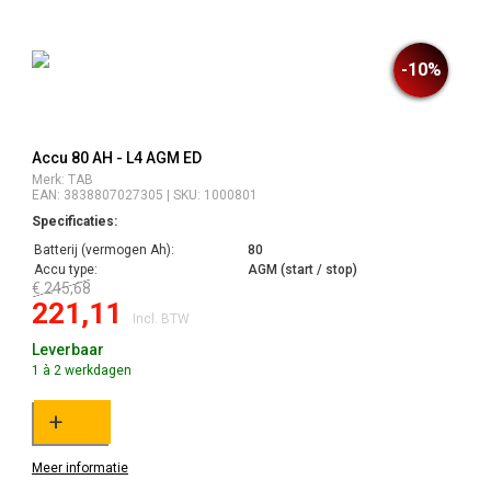
-10%
Accu 80 AH - L4 AGM ED
Merk: TAB
EAN: 3838807027305 | SKU: 1000801
Specificaties:
Batterij (vermogen Ah):
80
Accu type:
AGM (start / stop)
€ 245,68
221,11
Incl. BTW
Leverbaar
1 à 2 werkdagen
+
Meer informatie