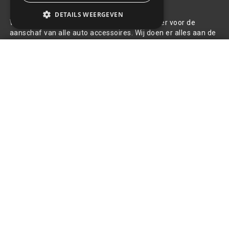
Over ons
DETAILS WEERGEVEN
Welkom bij R&R Parts Automotive, uw partner voor de
aanschaf van alle auto accessoires. Wij doen er alles aan de
beste selectie, service & prijs te bieden.
Accu 70AH 12V - Start/Stop - AGM
- 278x175x190mm
+
Contact
€193,47
+31(0)85 486 83 17
info@rrparts.nl
Klantenservice
Over ons
Contact
Algemene voorwaarden
Privacy Policy
Klachten
Retouren en garantie