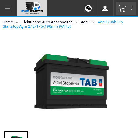
0
Home
»
Elektrische Auto Accessoires
»
Accu
»
Accu 70ah 12v
Startstop Agm 278x175x190mm 961450