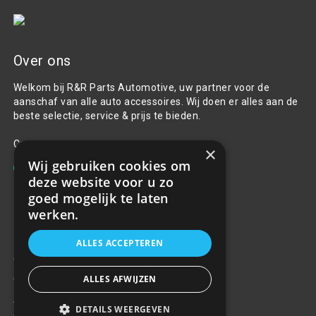
Over ons
Welkom bij R&R Parts Automotive, uw partner voor de
aanschaf van alle auto accessoires. Wij doen er alles aan de
beste selectie, service & prijs te bieden.
Contact
×
Wij gebruiken cookies om
+31(0)85 486 83 17
deze website voor u zo
info@rrparts.nl
goed mogelijk te laten
werken.
Klantenservice
ALLES ACCEPTEREN
Over ons
ALLES AFWIJZEN
Contact
Algemene voorwaarden
DETAILS WEERGEVEN