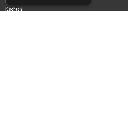
Privacy Policy
Klachten
Retouren en garantie
Handige links
Gereedschap
Tuning en styling
Blijf op de hoogte
Van al het nieuws, aanbiedingen, en diversen acties!