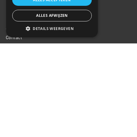
ALLES AFWIJZEN
Klantenservice
DETAILS WEERGEVEN
Over ons
Contact
Algemene voorwaarden
Privacy Policy
Klachten
Retouren en garantie
Handige links
Gereedschap
Tuning en styling
Blijf op de hoogte
Van al het nieuws, aanbiedingen, en diversen acties!