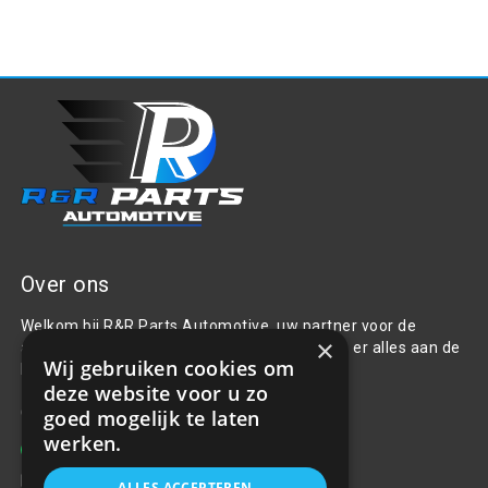
Over ons
Welkom bij R&R Parts Automotive, uw partner voor de
×
aanschaf van alle auto accessoires. Wij doen er alles aan de
Wij gebruiken cookies om
beste selectie, service & prijs te bieden.
deze website voor u zo
Contact
goed mogelijk te laten
werken.
+31(0)85 486 83 17
info@rrparts.nl
ALLES ACCEPTEREN