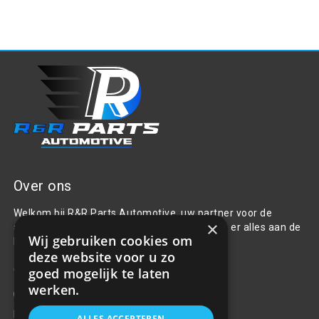
Over ons
Welkom bij R&R Parts Automotive, uw partner voor de
×
aanschaf van alle auto accessoires. Wij doen er alles aan de
Wij gebruiken cookies om
beste selectie, service & prijs te bieden.
deze website voor u zo
Contact
goed mogelijk te laten
werken.
+31(0)85 486 83 17
info@rrparts.nl
ALLES ACCEPTEREN