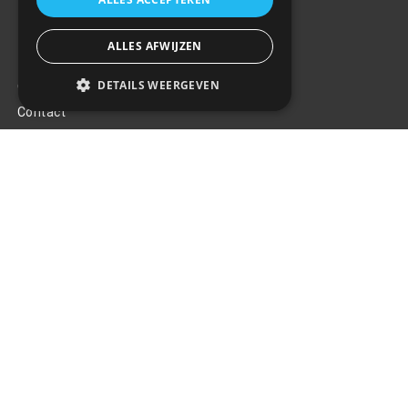
ALLES AFWIJZEN
Klantenservice
DETAILS WEERGEVEN
Over ons
Contact
Algemene voorwaarden
Privacy Policy
Klachten
Retouren en garantie
Handige links
Gereedschap
Tuning en styling
Blijf op de hoogte
Van al het nieuws, aanbiedingen, en diversen acties!