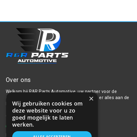
Over ons
Welkom bij R&R Parts Automotive, uw partner voor de
×
aanschaf van alle auto accessoires. Wij doen er alles aan de
Wij gebruiken cookies om
beste selectie, service & prijs te bieden.
deze website voor u zo
Contact
goed mogelijk te laten
werken.
+31(0)85 486 83 17
info@rrparts.nl
ALLES ACCEPTEREN