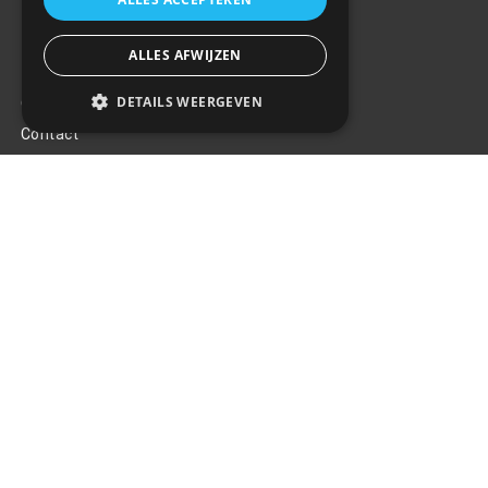
ALLES AFWIJZEN
Klantenservice
DETAILS WEERGEVEN
Over ons
Contact
Algemene voorwaarden
Privacy Policy
Klachten
Retouren en garantie
Handige links
Gereedschap
Tuning en styling
Blijf op de hoogte
Van al het nieuws, aanbiedingen, en diversen acties!