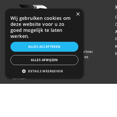
×
Wij gebruiken cookies om
deze website voor u zo
goed mogelijk te laten
werken.
P
Over ons
ALLES ACCEPTEREN
Welkom bij R&R Parts Automotive, uw partner
voor de aanschaf van alle auto accessoires.
ALLES AFWIJZEN
Wij doen er alles aan de beste selectie,
service & prijs te bieden.
DETAILS WEERGEVEN
Contact
+31(0)85 486 83 17
info@rrparts.nl
© 2022 - 2026 R&R Parts