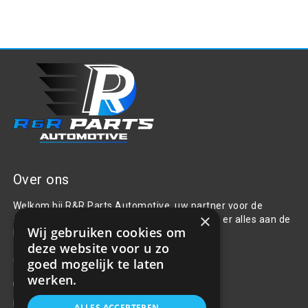
Over ons
Welkom bij R&R Parts Automotive, uw partner voor de
×
aanschaf van alle auto accessoires. Wij doen er alles aan de
Wij gebruiken cookies om
beste selectie, service & prijs te bieden.
deze website voor u zo
Contact
goed mogelijk te laten
werken.
+31(0)85 486 83 17
info@rrparts.nl
ALLES ACCEPTEREN