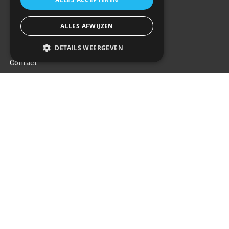
ALLES AFWIJZEN
Klantenservice
DETAILS WEERGEVEN
Over ons
Contact
Algemene voorwaarden
Privacy Policy
Klachten
Retouren en garantie
Handige links
Gereedschap
Tuning en styling
Blijf op de hoogte
Van al het nieuws, aanbiedingen, en diversen acties!