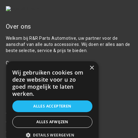
Over ons
Welkom bij R&R Parts Automotive, uw partner voor de
aanschaf van alle auto accessoires. Wij doen er alles aan de
beste selectie, service & prijs te bieden.
Contact
×
Wij gebruiken cookies om
+31(0)85 486 83 17
deze website voor u zo
info@rrparts.nl
goed mogelijk te laten
werken.
Klantenservice
ALLES ACCEPTEREN
Over ons
ALLES AFWIJZEN
Contact
Algemene voorwaarden
DETAILS WEERGEVEN