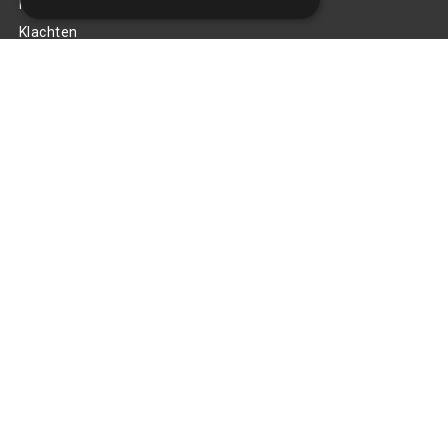
Privacy Policy
Klachten
Retouren en garantie
Handige links
Gereedschap
Tuning en styling
Blijf op de hoogte
Van al het nieuws, aanbiedingen, en diversen acties!