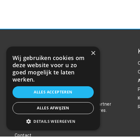
×
Wij gebruiken cookies om
deze website voor u zo
goed mogelijk te laten
werken.
P
Over ons
ALLES ACCEPTEREN
Welkom bij R&R Parts Automotive, uw partner
ALLES AFWIJZEN
voor de aanschaf van alle auto accessoires.
Wij doen er alles aan de beste selectie,
DETAILS WEERGEVEN
service & prijs te bieden.
Contact