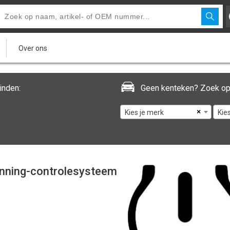
Over ons
inden:
Geen kenteken? Zoek op
×
Kies je merk
Kie
nning-controlesysteem