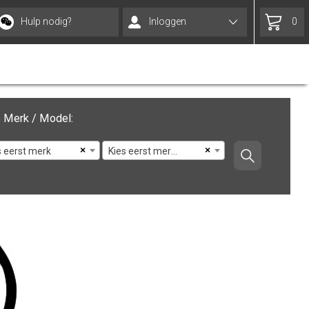
Hulp nodig?
Inloggen
0
 Merk / Model:
×
×
s eerst merk
Kies eerst merk en model