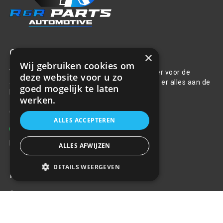
Over ons
×
Wij gebruiken cookies om
Welkom bij R&R Parts Automotive, uw partner voor de
deze website voor u zo
aanschaf van alle auto accessoires. Wij doen er alles aan de
goed mogelijk te laten
beste selectie, service & prijs te bieden.
werken.
Contact
ALLES ACCEPTEREN
+31(0)85 486 83 17
info@rrparts.nl
ALLES AFWIJZEN
DETAILS WEERGEVEN
Klantenservice
Over ons
Contact
Algemene voorwaarden