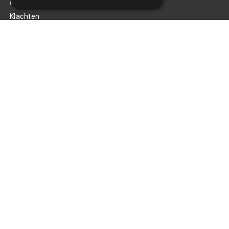
Privacy Policy
Klachten
Retouren en garantie
Handige links
Gereedschap
Tuning en styling
Blijf op de hoogte
Van al het nieuws, aanbiedingen, en diversen acties!