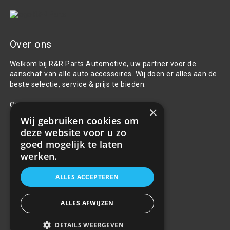
Over ons
Welkom bij R&R Parts Automotive, uw partner voor de
aanschaf van alle auto accessoires. Wij doen er alles aan de
beste selectie, service & prijs te bieden.
Contact
×
Wij gebruiken cookies om
+31(0)85 486 83 17
deze website voor u zo
info@rrparts.nl
goed mogelijk te laten
werken.
Klantenservice
ALLES ACCEPTEREN
Over ons
ALLES AFWIJZEN
Contact
Algemene voorwaarden
DETAILS WEERGEVEN