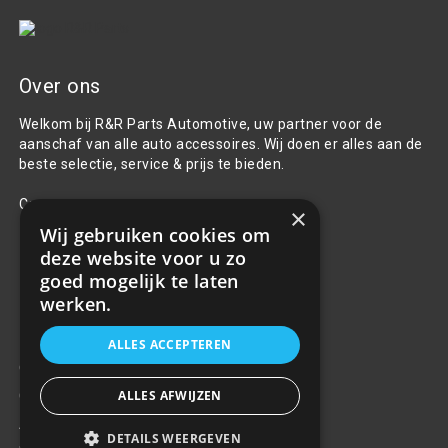
Over ons
Welkom bij R&R Parts Automotive, uw partner voor de
aanschaf van alle auto accessoires. Wij doen er alles aan de
beste selectie, service & prijs te bieden.
Contact
×
Wij gebruiken cookies om
+31(0)85 486 83 17
deze website voor u zo
info@rrparts.nl
goed mogelijk te laten
werken.
Klantenservice
ALLES ACCEPTEREN
Over ons
ALLES AFWIJZEN
Contact
Algemene voorwaarden
DETAILS WEERGEVEN