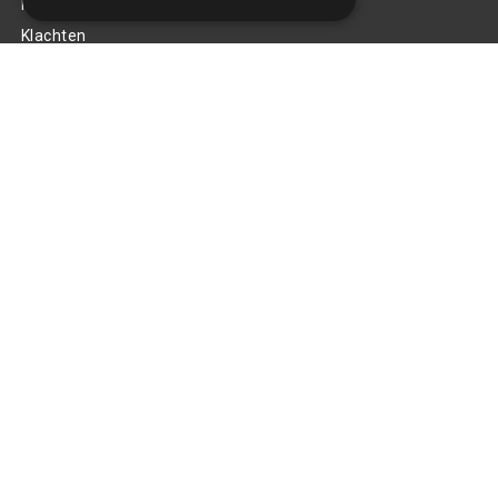
Privacy Policy
Klachten
Retouren en garantie
Handige links
Gereedschap
Tuning en styling
Blijf op de hoogte
Van al het nieuws, aanbiedingen, en diversen acties!