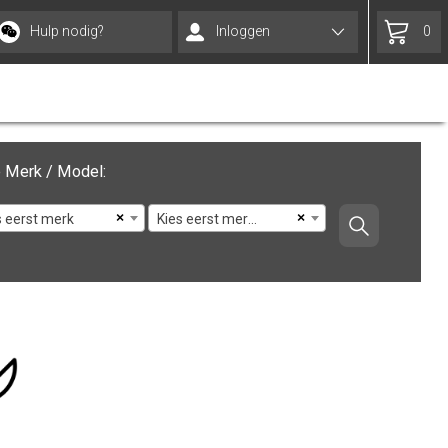
Hulp nodig?
Inloggen
0
 Merk / Model:
×
×
s eerst merk
Kies eerst merk en model