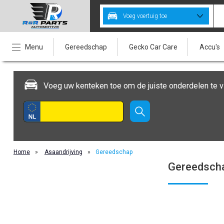
Voeg voertuig toe
Menu
Gereedschap
Gecko Car Care
Accu's
Voeg uw kenteken toe om de juiste onderdelen te v
Home
»
Asaandrijving
»
Gereedschap
Gereedsch