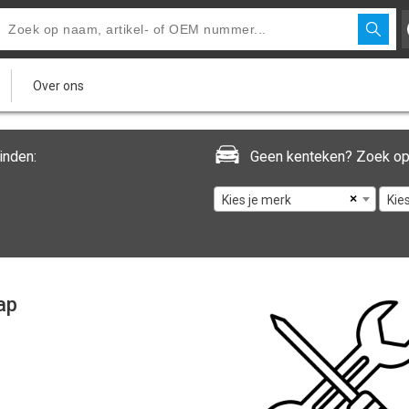
Over ons
inden:
Geen kenteken? Zoek op
×
Kies je merk
Kie
ap