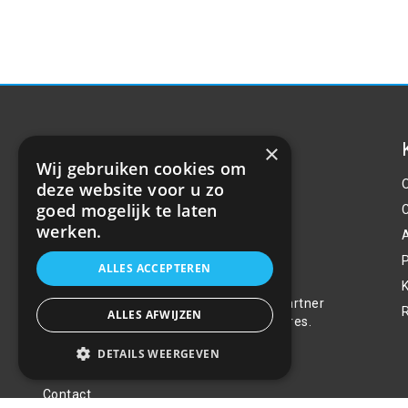
×
Wij gebruiken cookies om
deze website voor u zo
goed mogelijk te laten
werken.
P
Over ons
ALLES ACCEPTEREN
Welkom bij R&R Parts Automotive, uw partner
ALLES AFWIJZEN
voor de aanschaf van alle auto accessoires.
Wij doen er alles aan de beste selectie,
DETAILS WEERGEVEN
service & prijs te bieden.
Contact