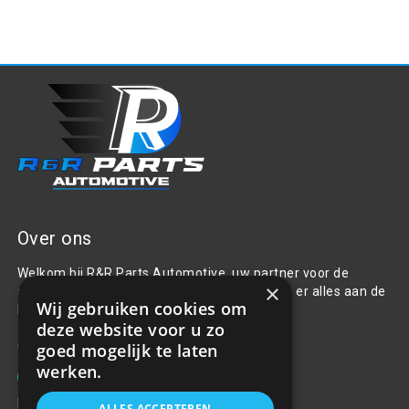
Over ons
Welkom bij R&R Parts Automotive, uw partner voor de
×
aanschaf van alle auto accessoires. Wij doen er alles aan de
Wij gebruiken cookies om
beste selectie, service & prijs te bieden.
deze website voor u zo
Contact
goed mogelijk te laten
werken.
+31(0)85 486 83 17
info@rrparts.nl
ALLES ACCEPTEREN