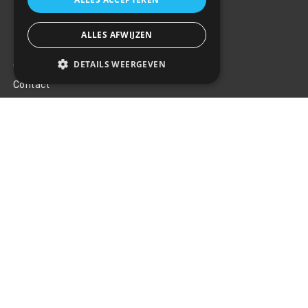
ALLES AFWIJZEN
Klantenservice
DETAILS WEERGEVEN
Over ons
Contact
Algemene voorwaarden
Privacy Policy
Klachten
Retouren en garantie
Handige links
Gereedschap
Tuning en styling
Blijf op de hoogte
Van al het nieuws, aanbiedingen, en diversen acties!