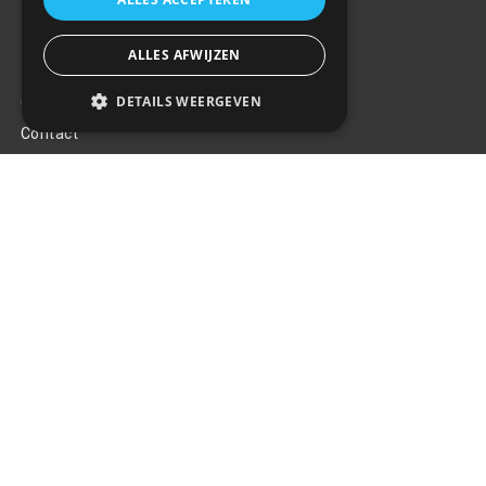
ALLES AFWIJZEN
Klantenservice
DETAILS WEERGEVEN
Over ons
Contact
Algemene voorwaarden
Privacy Policy
Klachten
Retouren en garantie
Handige links
Gereedschap
Tuning en styling
Blijf op de hoogte
Van al het nieuws, aanbiedingen, en diversen acties!