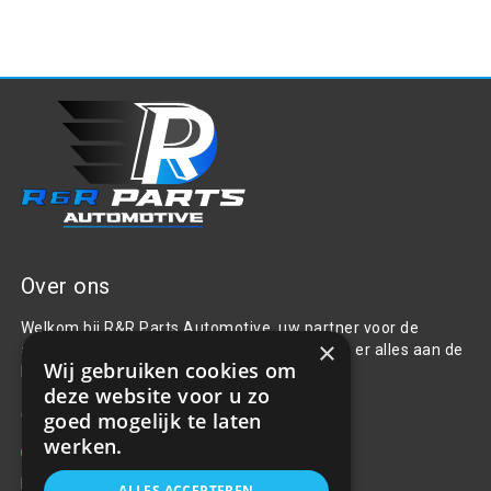
Over ons
Welkom bij R&R Parts Automotive, uw partner voor de
×
aanschaf van alle auto accessoires. Wij doen er alles aan de
Wij gebruiken cookies om
beste selectie, service & prijs te bieden.
deze website voor u zo
Contact
goed mogelijk te laten
werken.
+31(0)85 486 83 17
info@rrparts.nl
ALLES ACCEPTEREN