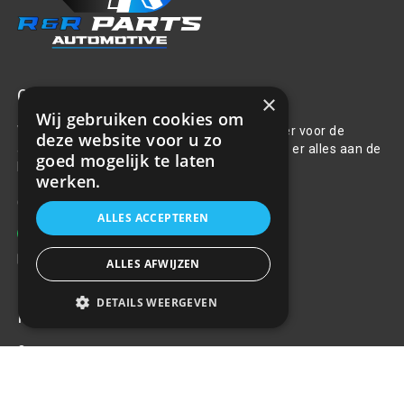
Over ons
×
Wij gebruiken cookies om
Welkom bij R&R Parts Automotive, uw partner voor de
deze website voor u zo
aanschaf van alle auto accessoires. Wij doen er alles aan de
goed mogelijk te laten
beste selectie, service & prijs te bieden.
werken.
Contact
ALLES ACCEPTEREN
+31(0)85 486 83 17
info@rrparts.nl
ALLES AFWIJZEN
DETAILS WEERGEVEN
Klantenservice
Over ons
Contact
Algemene voorwaarden